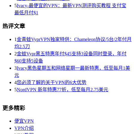
5
Ivacy-最便宜的VPN：最新VPN测评购买教程 支付宝
最低月付$1
热评文章
1
金青蛙VyprVPN独家特供：Chameleon协议/5台/2年付月
均2.5刀
2
金蛙Vypr黑五特惠年付$45支持3设备同时登录，年付
$60支持5设备
3
Ivacy黑色星期五和网络星期一最新特惠，低至每月1美
元
4
您必须了解的关于VPN的6大优势
5
NordVPN 新年特惠77折，低至每月2.75美元
更多精彩
便宜VPN
VPN介绍