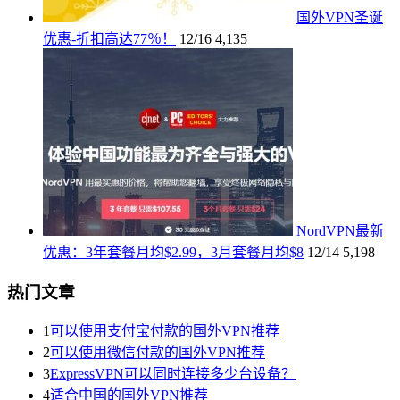
国外VPN圣诞
优惠-折扣高达77％！
12/16
4,135
NordVPN最新
优惠：3年套餐月均$2.99，3月套餐月均$8
12/14
5,198
热门文章
1
可以使用支付宝付款的国外VPN推荐
2
可以使用微信付款的国外VPN推荐
3
ExpressVPN可以同时连接多少台设备？
4
适合中国的国外VPN推荐