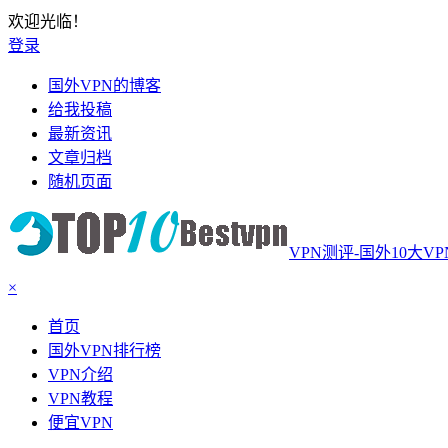
欢迎光临！
登录
国外VPN的博客
给我投稿
最新资讯
文章归档
随机页面
VPN测评-国外10大V
×
首页
国外VPN排行榜
VPN介绍
VPN教程
便宜VPN