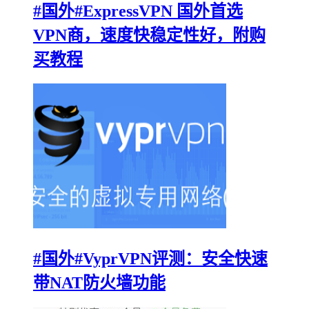
#国外#ExpressVPN 国外首选
VPN商，速度快稳定性好，附购
买教程
#国外#VyprVPN评测：安全快速
带NAT防火墙功能