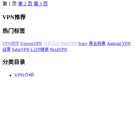
第
1
页
第
2
页
第
3
页
VPN推荐
热门标签
Windows10 VPN设置
黑色星期五
VyprVPN
PureVPN
Ivacy
黑五特惠
Android VPN设置
SaferVPN
L2TP隧道
NordVPN
分类目录
VPN介绍
VPN排名
VPN教程
VPN测试
便宜VPN
最新资讯
网络安全
网络技巧