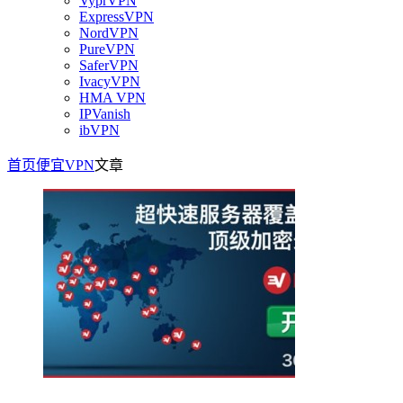
VyprVPN
ExpressVPN
NordVPN
PureVPN
SaferVPN
IvacyVPN
HMA VPN
IPVanish
ibVPN
首页
便宜VPN
文章