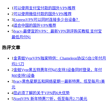
1
可以使用支付宝付款的国外VPN推荐
2
可以使用微信付款的国外VPN推荐
3
ExpressVPN可以同时连接多少台设备？
4
适合中国的国外VPN推荐
5
Ivacy-最便宜的VPN：最新VPN测评购买教程 支付宝
最低月付$1
热评文章
1
金青蛙VyprVPN独家特供：Chameleon协议/5台/2年付月
均2.5刀
2
金蛙Vypr黑五特惠年付$45支持3设备同时登录，年付
$60支持5设备
3
Ivacy黑色星期五和网络星期一最新特惠，低至每月1美
元
4
您必须了解的关于VPN的6大优势
5
NordVPN 新年特惠77折，低至每月2.75美元