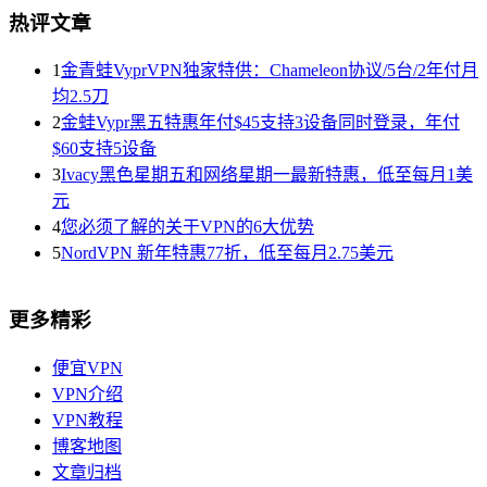
热评文章
1
金青蛙VyprVPN独家特供：Chameleon协议/5台/2年付月
均2.5刀
2
金蛙Vypr黑五特惠年付$45支持3设备同时登录，年付
$60支持5设备
3
Ivacy黑色星期五和网络星期一最新特惠，低至每月1美
元
4
您必须了解的关于VPN的6大优势
5
NordVPN 新年特惠77折，低至每月2.75美元
更多精彩
便宜VPN
VPN介绍
VPN教程
博客地图
文章归档