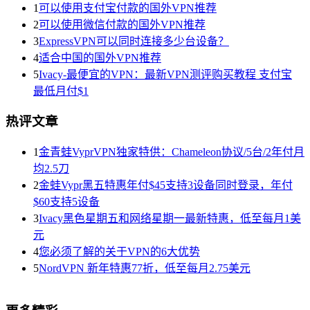
1
可以使用支付宝付款的国外VPN推荐
2
可以使用微信付款的国外VPN推荐
3
ExpressVPN可以同时连接多少台设备？
4
适合中国的国外VPN推荐
5
Ivacy-最便宜的VPN：最新VPN测评购买教程 支付宝
最低月付$1
热评文章
1
金青蛙VyprVPN独家特供：Chameleon协议/5台/2年付月
均2.5刀
2
金蛙Vypr黑五特惠年付$45支持3设备同时登录，年付
$60支持5设备
3
Ivacy黑色星期五和网络星期一最新特惠，低至每月1美
元
4
您必须了解的关于VPN的6大优势
5
NordVPN 新年特惠77折，低至每月2.75美元