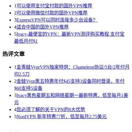
1
可以使用支付宝付款的国外VPN推荐
2
可以使用微信付款的国外VPN推荐
3
ExpressVPN可以同时连接多少台设备？
4
适合中国的国外VPN推荐
5
Ivacy-最便宜的VPN：最新VPN测评购买教程 支付宝
最低月付$1
热评文章
1
金青蛙VyprVPN独家特供：Chameleon协议/5台/2年付月
均2.5刀
2
金蛙Vypr黑五特惠年付$45支持3设备同时登录，年付
$60支持5设备
3
Ivacy黑色星期五和网络星期一最新特惠，低至每月1美
元
4
您必须了解的关于VPN的6大优势
5
NordVPN 新年特惠77折，低至每月2.75美元