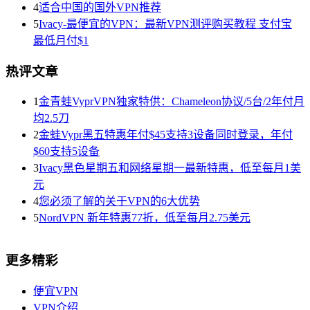
4
适合中国的国外VPN推荐
5
Ivacy-最便宜的VPN：最新VPN测评购买教程 支付宝
最低月付$1
热评文章
1
金青蛙VyprVPN独家特供：Chameleon协议/5台/2年付月
均2.5刀
2
金蛙Vypr黑五特惠年付$45支持3设备同时登录，年付
$60支持5设备
3
Ivacy黑色星期五和网络星期一最新特惠，低至每月1美
元
4
您必须了解的关于VPN的6大优势
5
NordVPN 新年特惠77折，低至每月2.75美元
更多精彩
便宜VPN
VPN介绍