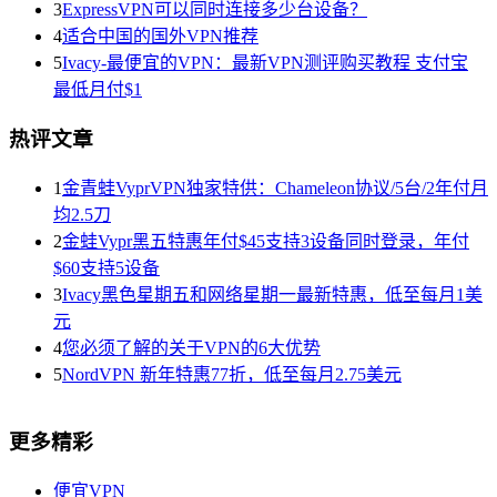
3
ExpressVPN可以同时连接多少台设备？
4
适合中国的国外VPN推荐
5
Ivacy-最便宜的VPN：最新VPN测评购买教程 支付宝
最低月付$1
热评文章
1
金青蛙VyprVPN独家特供：Chameleon协议/5台/2年付月
均2.5刀
2
金蛙Vypr黑五特惠年付$45支持3设备同时登录，年付
$60支持5设备
3
Ivacy黑色星期五和网络星期一最新特惠，低至每月1美
元
4
您必须了解的关于VPN的6大优势
5
NordVPN 新年特惠77折，低至每月2.75美元
更多精彩
便宜VPN