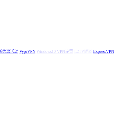
动
VyprVPN
Windows10 VPN设置
L2TP隧道
ExpressVPN