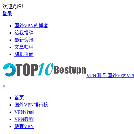
欢迎光临！
登录
国外VPN的博客
给我投稿
最新资讯
文章归档
随机页面
VPN测评-国外10大V
×
首页
国外VPN排行榜
VPN介绍
VPN教程
便宜VPN