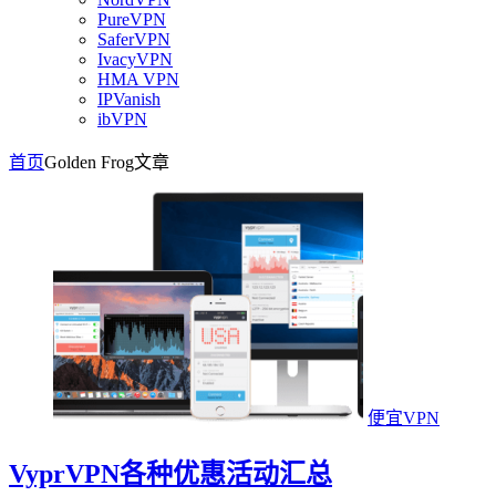
PureVPN
SaferVPN
IvacyVPN
HMA VPN
IPVanish
ibVPN
首页
Golden Frog
文章
便宜VPN
VyprVPN各种优惠活动汇总