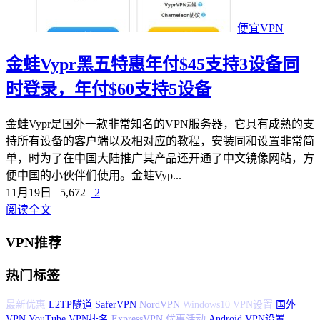
便宜VPN
金蛙Vypr黑五特惠年付$45支持3设备同
时登录，年付$60支持5设备
金蛙Vypr是国外一款非常知名的VPN服务器，它具有成熟的支
持所有设备的客户端以及相对应的教程，安装同和设置非常简
单，时为了在中国大陆推广其产品还开通了中文镜像网站，方
便中国的小伙伴们使用。金蛙Vyp...
11月19日
5,672
2
阅读全文
VPN推荐
热门标签
L2TP隧道
SaferVPN
NordVPN
Windows10 VPN设置
国外VPN
YouTube
VPN排名
ExpressVPN
优惠活动
Android VPN设置