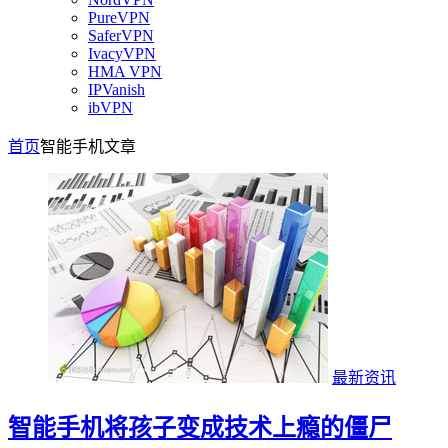
PureVPN
SaferVPN
IvacyVPN
HMA VPN
IPVanish
ibVPN
首页
智能手机
文章
最新资讯
智能手机将孩子变成技术上瘾的僵尸