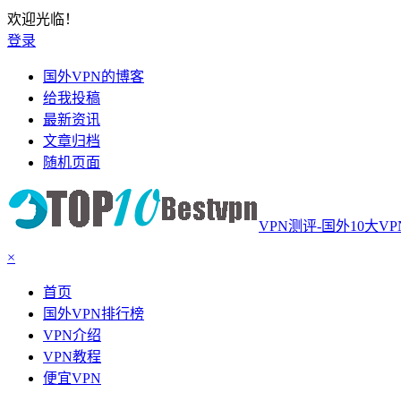
欢迎光临！
登录
国外VPN的博客
给我投稿
最新资讯
文章归档
随机页面
VPN测评-国外10大V
×
首页
国外VPN排行榜
VPN介绍
VPN教程
便宜VPN