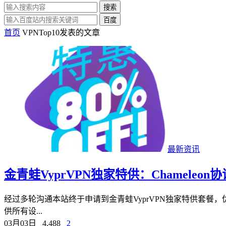
搜索
百度
首页
VPNTop10发表的文章
最新资讯
金青蛙VyprVPN独家特供：Chameleon协
经过多轮沟通本站终于申请到金青蛙VyprVPN独家特供套餐，优
供所有设...
03月03日
4,488
2